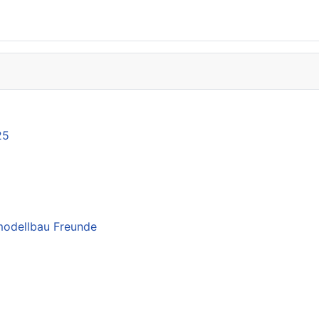
25
smodellbau Freunde