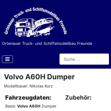
Ortenauer Truck- und Schiffsmodellbau Freunde
Suchen
Type 2 or more characters f
Volvo A60H Dumper
Modellbauer: Nikolas Kurz
Fahrzeugdaten:
Zubehör
:
Basis:
Volvo A60H
Dumper