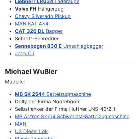
Liebherr LR634
Laderaupe
Volvo FH
Hängerzug
Chevy Silverado Pickup
MAN KAT 4x4
CAT 320 DL
Bagger
Schrott-Schredder
Sennebogen 830 E
Umschlagbagger
Jeep CJ
Michael Wußler
Modelle:
MB SK 2544
Sattelzugmaschine
Dolly der Firma Nooteboom
Selbstlenker der Firma Huttner LNS-40/2H
MB Actros 8x6/4 Schwerlast-Sattelzugmaschine
MAN
US Diesel Lok
Kleine Rangierlok