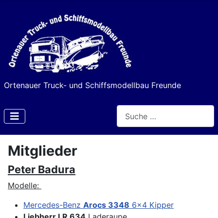
Ortenauer Truck- und Schiffsmodellbau Freunde
Suchen
Type 2 or more characters f
Mitglieder
Peter Badura
Modelle:
Mercedes-Benz
Arocs 3348
6x4 Kipper
Liebherr LR 634
Laderaupe