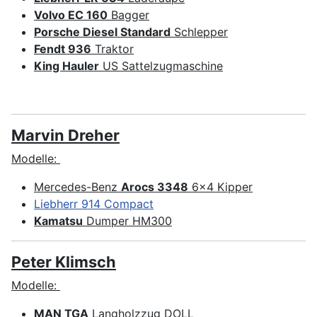
Volvo EC 160
Bagger
Porsche Diesel Standard
Schlepper
Fendt 936
Traktor
King Hauler
US Sattelzugmaschine
Marvin Dreher
Modelle:
Mercedes-Benz
Arocs 3348
6x4 Kipper
Liebherr 914 Compact
K
amatsu
Dumper HM300
Peter Klimsch
Modelle:
MAN TGA
Langholzzug DOLL