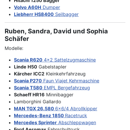
Hitachi 1250 Bagger
Volvo A60H
Dumper
Liebherr HS8400
Seilbagger
Ruben, Sandra, David und Sophia
Schäfer
Modelle:
Scania R620
4x2 Sattelzugmaschine
Linde H50
Gabelstapler
Kärcher ICC2
Kleinkehrfahrzeug
Scania P270
Faun Viajet Kehrmaschine
Scania T580
EMPL Bergefahrzeug
Schaeff HR16
Minnibagger
Lamborghini Gallardo
MAN TGX 26.580
6x6/4 Abrollkipper
Mercedes-Benz 1850
Racetruck
Mercedes Sprinter
Abschleppwagen
Ford Aeromax
Fahrschultruck